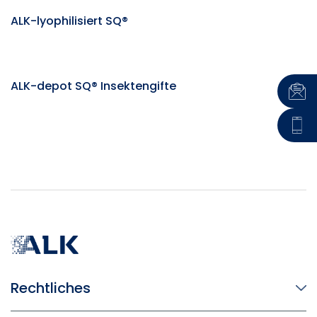
ALK-lyophilisiert SQ®
ALK-depot SQ® Insektengifte
Rechtliches