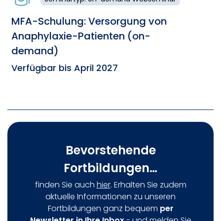
MFA-Schulung: Versorgung von
Anaphylaxie-Patienten (on-
demand)
Verfügbar bis April 2027
Bevorstehende
Fortbildungen…
finden Sie auch
hier
. Erhalten Sie zudem
aktuelle Informationen zu unseren
Fortbildungen ganz bequem
per
Newsletter in Ihre Inbox
- und melden Sie